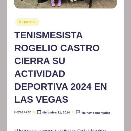
m
at
Publicado
Deportes
iv
en
TENISMESISTA
o
ROGELIO CASTRO
CIERRA SU
ACTIVIDAD
DEPORTIVA 2024 EN
LAS VEGAS
Reyna Leon
diciembre 21, 2024
No hay comentarios
Publicado
por
El tenismesista veracruzano Rogelio Castro disputó su