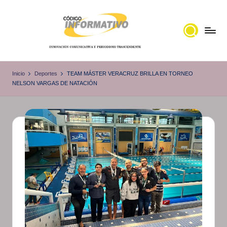
Saltar
al
contenido
C
Portal
de
ó
Inicio
Deportes
TEAM MÁSTER VERACRUZ BRILLA EN TORNEO
noticias
NELSON VARGAS DE NATACIÓN
d
Locales,
i
Veracruz
g
o
I
n
f
o
r