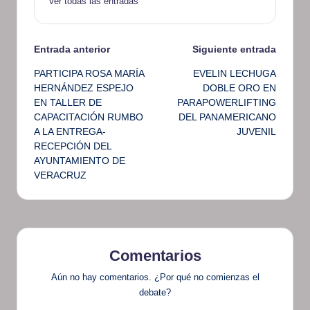
Ver todas las entradas
Navegación
Entrada anterior
Siguiente entrada
PARTICIPA ROSA MARÍA
EVELIN LECHUGA
de
HERNÁNDEZ ESPEJO
DOBLE ORO EN
EN TALLER DE
PARAPOWERLIFTING
entradas
CAPACITACIÓN RUMBO
DEL PANAMERICANO
A LA ENTREGA-
JUVENIL
RECEPCIÓN DEL
AYUNTAMIENTO DE
VERACRUZ
Comentarios
Aún no hay comentarios. ¿Por qué no comienzas el
debate?