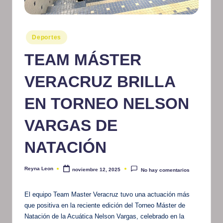
m
at
Publicado
Deportes
iv
en
TEAM MÁSTER
o
VERACRUZ BRILLA
EN TORNEO NELSON
VARGAS DE
NATACIÓN
Reyna Leon
noviembre 12, 2025
No hay comentarios
Publicado
por
El equipo Team Master Veracruz tuvo una actuación más
que positiva en la reciente edición del Torneo Máster de
Natación de la Acuática Nelson Vargas, celebrado en la