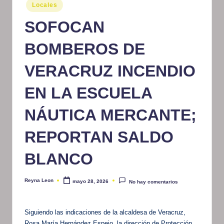
Publicado
Locales
m
en
SOFOCAN
at
iv
BOMBEROS DE
o
VERACRUZ INCENDIO
EN LA ESCUELA
NÁUTICA MERCANTE;
REPORTAN SALDO
BLANCO
Reyna Leon
mayo 28, 2026
No hay comentarios
Publicado
por
Siguiendo las indicaciones de la alcaldesa de Veracruz,
Rosa María Hernández Espejo, la dirección de Protección