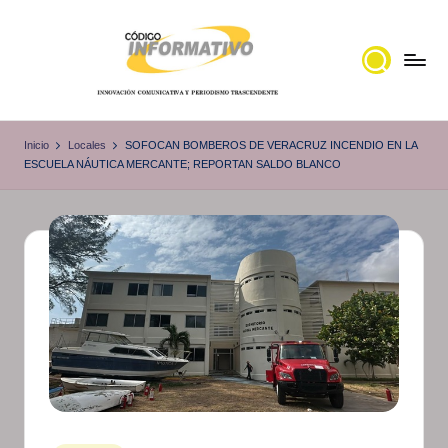
Saltar
al
contenido
C
Portal
de
ó
Inicio
Locales
SOFOCAN BOMBEROS DE VERACRUZ INCENDIO EN LA
noticias
ESCUELA NÁUTICA MERCANTE; REPORTAN SALDO BLANCO
d
Locales,
i
Veracruz
g
o
I
n
f
o
r