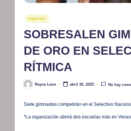
Publicado
Deportes
en
SOBRESALEN GIM
DE ORO EN SELEC
RÍTMICA
Reyna Leon
abril 26, 2025
No hay come
Publicado
por
Siete gimnastas competirán en el Selectivo Naci
*La organización abrirá dos escuelas más en Vera
(Boca del