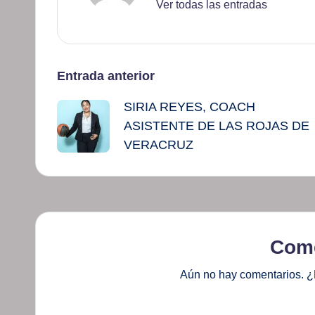
Ver todas las entradas
Navegación
Entrada anterior
SIRIA REYES, COACH
de
ASISTENTE DE LAS ROJAS DE
entradas
VERACRUZ
Come
Aún no hay comentarios. ¿