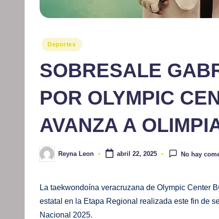
Publicado
Deportes
en
SOBRESALE GABR
POR OLYMPIC CE
AVANZA A OLIMPI
Reyna Leon
abril 22, 2025
No hay come
Publicado
por
La taekwondoína veracruzana de Olympic Center BO
estatal en la Etapa Regional realizada este fin de
Nacional 2025.