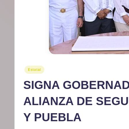
r
m
at
iv
o
Publicado
Estatal
en
SIGNA GOBERNAD
ALIANZA DE SEG
Y PUEBLA