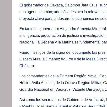
El gobernador de Oaxaca, Salomón Jara Cruz, subr
una agenda común; además, destacó la relevancia d
proyecto clave para el desarrollo económico no sólo 
En tanto, el gobernador Alejandro Armenta Mier enf
inteligencia, procuración de justicia e investigació
Nacional, la Sedena y la Marina es fundamental par
Fueron testigos de la signa del documento las presi
Lisbeth Aurelia Jiménez Aguirre y de la Mesa Direc
Cházaro.
Los comandantes de la Primera Región Naval, Carlos
Héctor Ávila Alcocer; de la Octava Región Militar, G
Guardia Nacional en Veracruz, Vicente Dimayuga 
Así como los secretarios de Gobierno de Veracruz
y Puebla, José Samuel Aguilar Pala; de Seguridad,