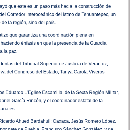
ayó que este es un paso más hacia la construcción de
el Corredor Interoceánico del Istmo de Tehuantepec, un
de la región, sino del país.
atizó que garantiza una coordinación plena en
n, haciendo énfasis en que la presencia de la Guardia
a la paz.
dentas del Tribunal Superior de Justicia de Veracruz,
tiva del Congreso del Estado, Tanya Carola Viveros
 Eduardo L’Eglise Escamilla; de la Sexta Región Militar,
abriel García Rincón, y el coordinador estatal de la
Canales.
, Ricardo Ahued Bardahuil; Oaxaca, Jesús Romero López,
 por pate de Puebla, Francisco Sánchez González, y de