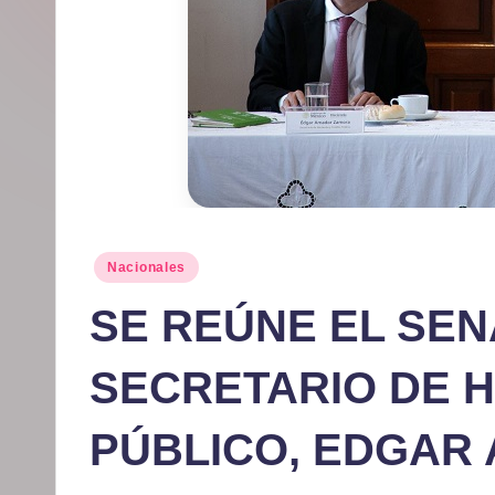
r
m
at
iv
o
Publicado
Nacionales
en
SE REÚNE EL SEN
SECRETARIO DE H
PÚBLICO, EDGAR