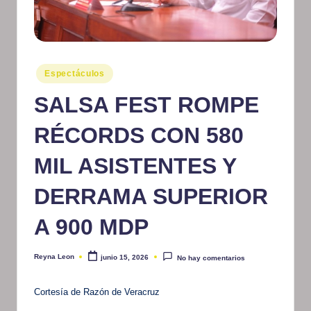
m
at
iv
Publicado
Espectáculos
o
en
SALSA FEST ROMPE
RÉCORDS CON 580
MIL ASISTENTES Y
DERRAMA SUPERIOR
A 900 MDP
Reyna Leon
junio 15, 2026
No hay comentarios
Publicado
por
Cortesía de Razón de Veracruz