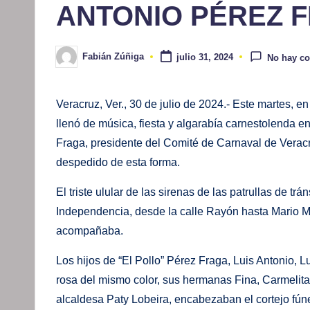
ANTONIO PÉREZ 
Fabián Zúñiga
julio 31, 2024
No hay c
Publicado
por
Veracruz, Ver., 30 de julio de 2024.- Este martes, 
llenó de música, fiesta y algarabía carnestolenda e
Fraga, presidente del Comité de Carnaval de Veracr
despedido de esta forma.
El triste ulular de las sirenas de las patrullas de tr
Independencia, desde la calle Rayón hasta Mario Mol
acompañaba.
Los hijos de “El Pollo” Pérez Fraga, Luis Antonio, 
rosa del mismo color, sus hermanas Fina, Carmelit
alcaldesa Paty Lobeira, encabezaban el cortejo fún