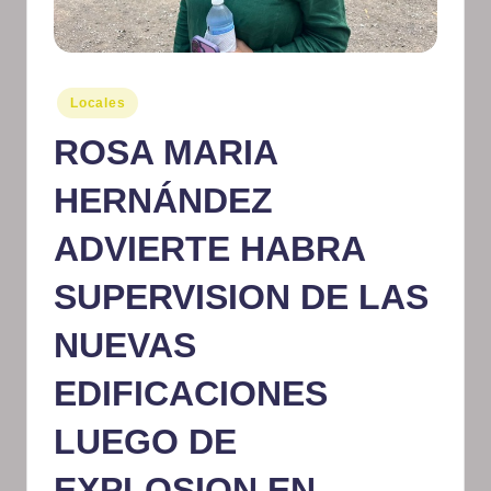
m
at
iv
Publicado
Locales
en
o
ROSA MARIA
HERNÁNDEZ
ADVIERTE HABRA
SUPERVISION DE LAS
NUEVAS
EDIFICACIONES
LUEGO DE
EXPLOSION EN