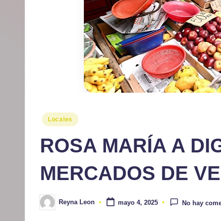
r
m
at
iv
o
Publicado
Locales
en
ROSA MARÍA A DI
MERCADOS DE V
Reyna Leon
mayo 4, 2025
No hay come
Publicado
por