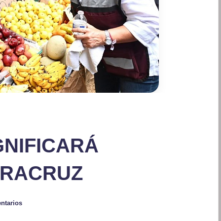
GNIFICARÁ
ERACRUZ
ntarios