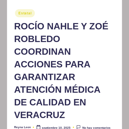
m
Publicado
Estatal
at
en
ROCÍO NAHLE Y ZOÉ
iv
o
ROBLEDO
COORDINAN
ACCIONES PARA
GARANTIZAR
ATENCIÓN MÉDICA
DE CALIDAD EN
VERACRUZ
Reyna Leon
septiembre 10, 2025
No hay comentarios
Publicado