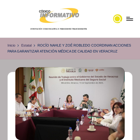
Saltar
al
contenido
C
Portal
de
ó
Inicio
Estatal
ROCÍO NAHLE Y ZOÉ ROBLEDO COORDINAN ACCIONES
noticias
PARA GARANTIZAR ATENCIÓN MÉDICA DE CALIDAD EN VERACRUZ
d
Locales,
i
Veracruz
g
o
I
n
f
o
r