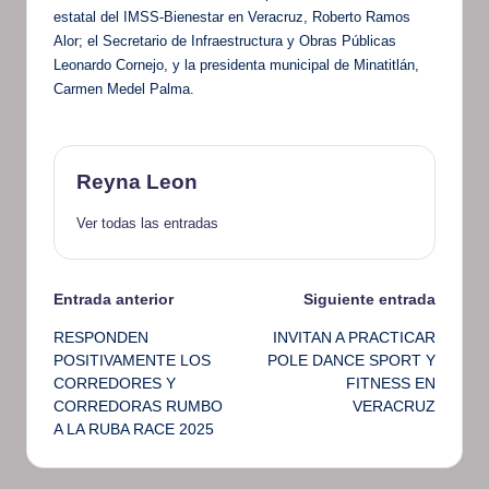
estatal del IMSS-Bienestar en Veracruz, Roberto Ramos
Alor; el Secretario de Infraestructura y Obras Públicas
Leonardo Cornejo, y la presidenta municipal de Minatitlán,
Carmen Medel Palma.
Reyna Leon
Ver todas las entradas
Navegación
Entrada anterior
Siguiente entrada
RESPONDEN
INVITAN A PRACTICAR
de
POSITIVAMENTE LOS
POLE DANCE SPORT Y
CORREDORES Y
FITNESS EN
entradas
CORREDORAS RUMBO
VERACRUZ
A LA RUBA RACE 2025