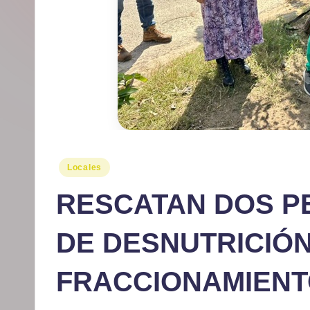
r
m
at
iv
o
Publicado
Locales
en
RESCATAN DOS P
DE DESNUTRICIÓN
FRACCIONAMIENT