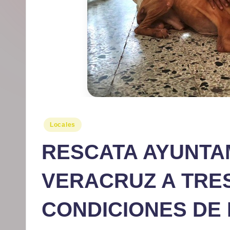
r
m
at
iv
o
Publicado
Locales
en
RESCATA AYUNTA
VERACRUZ A TRE
CONDICIONES DE