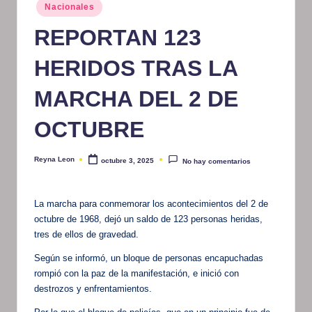
Publicado
Nacionales
m
en
REPORTAN 123
at
iv
HERIDOS TRAS LA
o
MARCHA DEL 2 DE
OCTUBRE
Reyna Leon
octubre 3, 2025
No hay comentarios
Publicado
por
La marcha para conmemorar los acontecimientos del 2 de
octubre de 1968, dejó un saldo de 123 personas heridas,
tres de ellos de gravedad.
Según se informó, un bloque de personas encapuchadas
rompió con la paz de la manifestación, e inició con
destrozos y enfrentamientos.