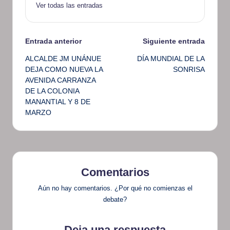
Ver todas las entradas
Navegación
Entrada anterior
Siguiente entrada
ALCALDE JM UNÁNUE
DÍA MUNDIAL DE LA
de
DEJA COMO NUEVA LA
SONRISA
AVENIDA CARRANZA
entradas
DE LA COLONIA
MANANTIAL Y 8 DE
MARZO
Comentarios
Aún no hay comentarios. ¿Por qué no comienzas el
debate?
Deja una respuesta