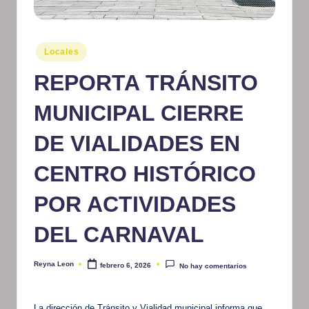
m
at
Publicado
Locales
iv
en
REPORTA TRÁNSITO
o
MUNICIPAL CIERRE
DE VIALIDADES EN
CENTRO HISTÓRICO
POR ACTIVIDADES
DEL CARNAVAL
Reyna Leon
febrero 6, 2026
No hay comentarios
Publicado
por
La dirección de Tránsito y Vialidad municipal informa que,