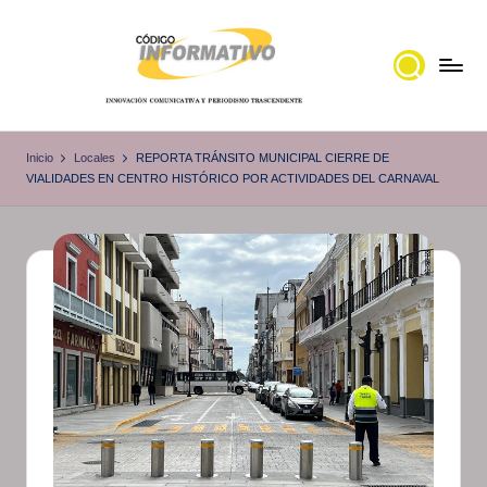
Saltar
al
contenido
C
Portal
de
ó
Inicio
Locales
REPORTA TRÁNSITO MUNICIPAL CIERRE DE
noticias
VIALIDADES EN CENTRO HISTÓRICO POR ACTIVIDADES DEL CARNAVAL
d
Locales,
i
Veracruz
g
o
I
n
f
o
r