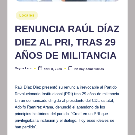
m
Publicado
Locales
at
en
RENUNCIA RAÚL DÍAZ
iv
o
DIEZ AL PRI, TRAS 29
AÑOS DE MILITANCIA
Reyna Leon
abril 8, 2025
No hay comentarios
Publicado
por
Raúl Díaz Diez presentó su renuncia irrevocable al Partido
Revolucionario Institucional (PRI) tras 29 años de militancia.
En un comunicado dirigido al presidente del CDE estatal,
Adolfo Ramírez Arana, denunció el abandono de los
principios históricos del partido: “Crecí en un PRI que
privilegiaba la inclusión y el diálogo. Hoy esos ideales se
han perdido”.