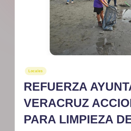
r
m
at
iv
o
Publicado
Locales
en
REFUERZA AYUNT
VERACRUZ ACCIO
PARA LIMPIEZA D