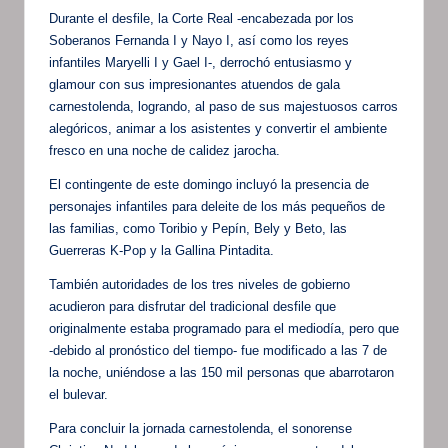
Durante el desfile, la Corte Real -encabezada por los
Soberanos Fernanda I y Nayo I, así como los reyes
infantiles Maryelli I y Gael I-, derrochó entusiasmo y
glamour con sus impresionantes atuendos de gala
carnestolenda, logrando, al paso de sus majestuosos carros
alegóricos, animar a los asistentes y convertir el ambiente
fresco en una noche de calidez jarocha.
El contingente de este domingo incluyó la presencia de
personajes infantiles para deleite de los más pequeños de
las familias, como Toribio y Pepín, Bely y Beto, las
Guerreras K-Pop y la Gallina Pintadita.
También autoridades de los tres niveles de gobierno
acudieron para disfrutar del tradicional desfile que
originalmente estaba programado para el mediodía, pero que
-debido al pronóstico del tiempo- fue modificado a las 7 de
la noche, uniéndose a las 150 mil personas que abarrotaron
el bulevar.
Para concluir la jornada carnestolenda, el sonorense