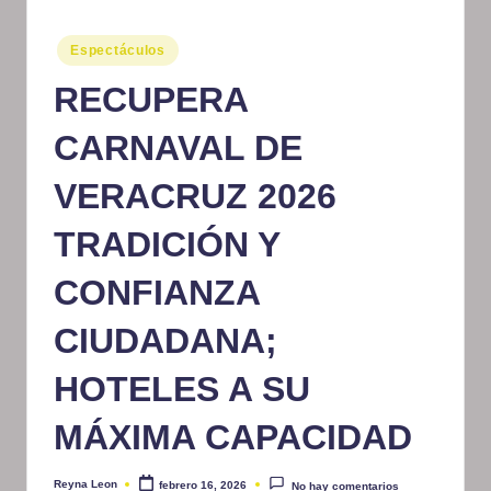
m
Publicado
Espectáculos
at
en
RECUPERA
iv
o
CARNAVAL DE
VERACRUZ 2026
TRADICIÓN Y
CONFIANZA
CIUDADANA;
HOTELES A SU
MÁXIMA CAPACIDAD
Reyna Leon
febrero 16, 2026
No hay comentarios
Publicado