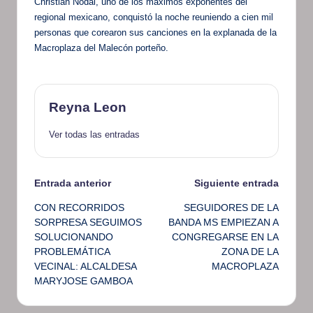
Christian Nodal, uno de los máximos exponentes del
regional mexicano, conquistó la noche reuniendo a cien mil
personas que corearon sus canciones en la explanada de la
Macroplaza del Malecón porteño.
Reyna Leon
Ver todas las entradas
Navegación
Entrada anterior
Siguiente entrada
CON RECORRIDOS
SEGUIDORES DE LA
de
SORPRESA SEGUIMOS
BANDA MS EMPIEZAN A
SOLUCIONANDO
CONGREGARSE EN LA
entradas
PROBLEMÁTICA
ZONA DE LA
VECINAL: ALCALDESA
MACROPLAZA
MARYJOSE GAMBOA