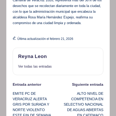
Carnaval de Veracruz 2026, representa más del 50% de los
desechos que se recolectan diariamente en toda la ciudad,
con lo que la administración municipal que encabeza la
alcaldesa Rosa María Hernández Espejo, reafirma su
compromiso de una ciudad limpia y ordenada.
Última actualización el febrero 21, 2026
Reyna Leon
Ver todas las entradas
Navegación
Entrada anterior
Siguiente entrada
EMITE PC DE
ALTO NIVEL DE
de
VERACRUZ ALERTA
COMPETENCIA EN
GRIS POR SURADA Y
SELECTIVO NACIONAL
entradas
NORTE VIOLENTO
DE AGUAS ABIERTAS
ESTE FIN DE SEMANA
EN CATEMACO