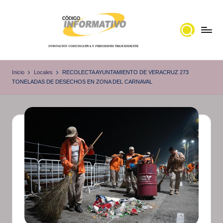
Saltar
al
contenido
C
Portal
de
ó
Inicio
Locales
RECOLECTA AYUNTAMIENTO DE VERACRUZ 273
noticias
TONELADAS DE DESECHOS EN ZONA DEL CARNAVAL
d
Locales,
i
Veracruz
g
o
I
n
f
o
r