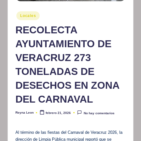
m
Publicado
Locales
at
en
RECOLECTA
iv
o
AYUNTAMIENTO DE
VERACRUZ 273
TONELADAS DE
DESECHOS EN ZONA
DEL CARNAVAL
Reyna Leon
febrero 21, 2026
No hay comentarios
Publicado
por
Al término de las fiestas del Carnaval de Veracruz 2026, la
dirección de Limpia Pública municipal reportó que se