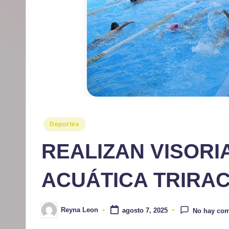
r
m
at
iv
o
Publicado
Deportes
en
REALIZAN VISORI
ACUÁTICA TRIRA
Reyna Leon
agosto 7, 2025
No hay com
Publicado
por