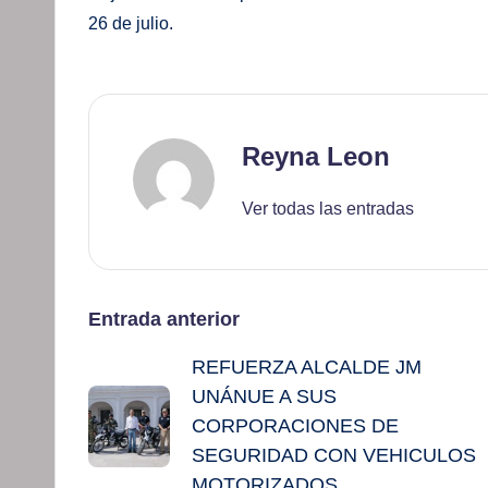
26 de julio.
Reyna Leon
Ver todas las entradas
Navegación
Entrada anterior
REFUERZA ALCALDE JM
de
UNÁNUE A SUS
entradas
CORPORACIONES DE
SEGURIDAD CON VEHICULOS
MOTORIZADOS