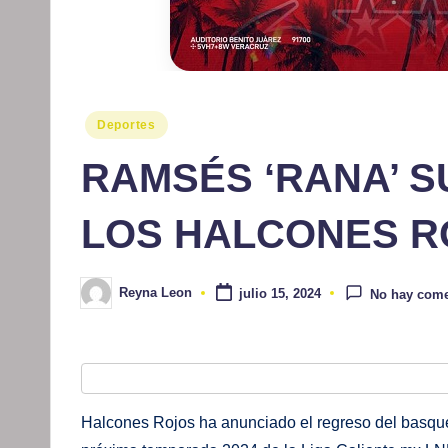
Publicado
Deportes
en
RAMSÉS ‘RANA’ S
LOS HALCONES R
Reyna Leon
julio 15, 2024
No hay come
Publicado
por
Halcones Rojos ha anunciado el regreso del basqu