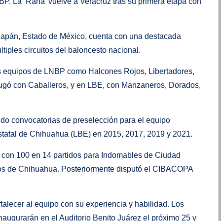
P. La ‘Rana’ vuelve a Veracruz tras su primera etapa con
izapán, Estado de México, cuenta con una destacada
tiples circuitos del baloncesto nacional.
tes equipos de LNBP como Halcones Rojos, Libertadores,
gó con Caballeros, y en LBE, con Manzaneros, Dorados,
ndo convocatorias de preselección para el equipo
estatal de Chihuahua (LBE) en 2015, 2017, 2019 y 2021.
s con 100 en 14 partidos para Indomables de Ciudad
os de Chihuahua. Posteriormente disputó el CIBACOPA
talecer al equipo con su experiencia y habilidad. Los
augurarán en el Auditorio Benito Juárez el próximo 25 y