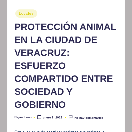
m
Publicado
Locales
at
en
PROTECCIÓN ANIMAL
iv
o
EN LA CIUDAD DE
VERACRUZ:
ESFUERZO
COMPARTIDO ENTRE
SOCIEDAD Y
GOBIERNO
Reyna Leon
enero 8, 2026
No hay comentarios
Publicado
por