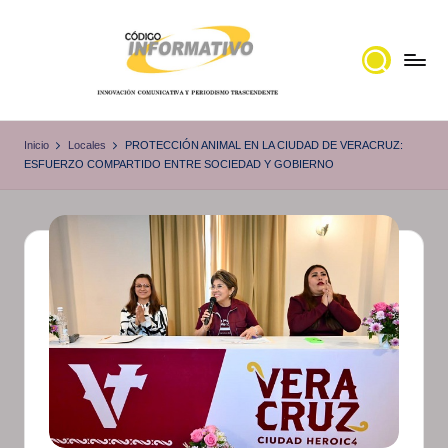
Saltar
al
contenido
C
Portal
de
ó
Inicio
Locales
PROTECCIÓN ANIMAL EN LA CIUDAD DE VERACRUZ:
noticias
ESFUERZO COMPARTIDO ENTRE SOCIEDAD Y GOBIERNO
d
Locales,
i
Veracruz
g
o
I
n
f
o
r