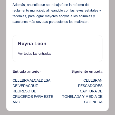
Además, anunció que se trabajará en la reforma del
reglamento municipal, alineándolo con las leyes estatales y
federales, para lograr mayores apoyos a los animales y
sanciones más severas para quienes los maltraten.
Reyna Leon
Ver todas las entradas
Navegación
Entrada anterior
Siguiente entrada
CELEBRA ALCALDESA
CELEBRAN
de
DE VERACRUZ
PESCADORES
REGRESO DE
CAPTURA DE
entradas
CRUCEROS PARA ESTE
TONELADA Y MEDIA DE
AÑO
COJINUDA