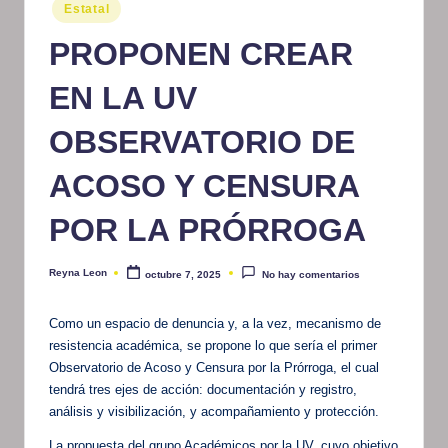
Publicado
Estatal
m
en
PROPONEN CREAR
at
iv
EN LA UV
o
OBSERVATORIO DE
ACOSO Y CENSURA
POR LA PRÓRROGA
Reyna Leon
octubre 7, 2025
No hay comentarios
Publicado
por
Como un espacio de denuncia y, a la vez, mecanismo de
resistencia académica, se propone lo que sería el primer
Observatorio de Acoso y Censura por la Prórroga, el cual
tendrá tres ejes de acción: documentación y registro,
análisis y visibilización, y acompañamiento y protección.
La propuesta del grupo Académicos por la UV, cuyo objetivo