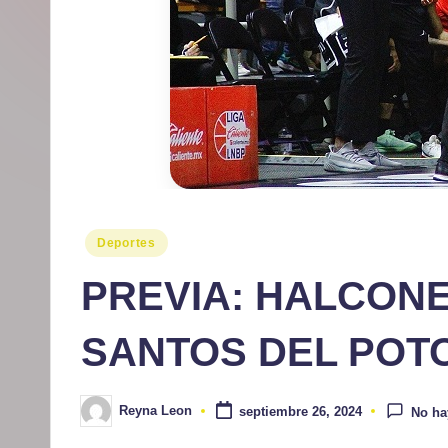
r
m
at
iv
o
Publicado
Deportes
en
PREVIA: HALCONE
SANTOS DEL POT
Reyna Leon
septiembre 26, 2024
No ha
Publicado
por