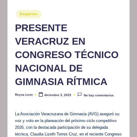
m
Publicado
Deportes
at
en
PRESENTE
iv
o
VERACRUZ EN
CONGRESO TÉCNICO
NACIONAL DE
GIMNASIA RÍTMICA
Reyna Leon
diciembre 3, 2025
No hay comentarios
Publicado
por
La Asociación Veracruzana de Gimnasia (AVG) aseguró su
voz y voto en la planeación del próximo ciclo competitivo
2026, con la destacada participación de su delegada
técnica, Claudia Lizeth Torres Cruz, en el reciente Congreso