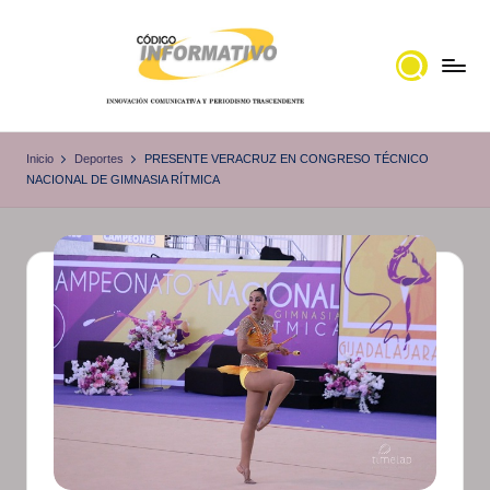
Saltar
al
contenido
C
Portal
de
ó
Inicio
Deportes
PRESENTE VERACRUZ EN CONGRESO TÉCNICO
noticias
NACIONAL DE GIMNASIA RÍTMICA
d
Locales,
i
Veracruz
g
o
I
n
f
o
r