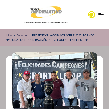
Saltar
al
contenido
C
Portal
de
ó
Inicio
Deportes
PRESENTAN LA COPA VERACRUZ 2025, TORNEO
noticias
NACIONAL QUE REUNIRÁ A MÁS DE 150 EQUIPOS EN EL PUERTO
d
Locales,
i
Veracruz
g
o
I
n
f
o
r