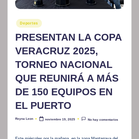
m
at
Publicado
Deportes
iv
en
PRESENTAN LA COPA
o
VERACRUZ 2025,
TORNEO NACIONAL
QUE REUNIRÁ A MÁS
DE 150 EQUIPOS EN
EL PUERTO
Reyna Leon
noviembre 19, 2025
No hay comentarios
Publicado
por
Este miércoles por la mañana, en la zona Mantarraya del