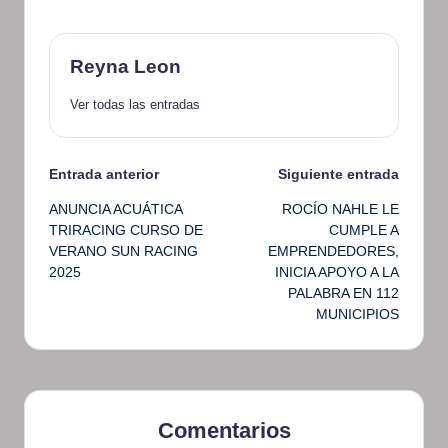
Reyna Leon
Ver todas las entradas
Navegación
Entrada anterior
Siguiente entrada
ANUNCIA ACUÁTICA
ROCÍO NAHLE LE
de
TRIRACING CURSO DE
CUMPLE A
VERANO SUN RACING
EMPRENDEDORES,
entradas
2025
INICIA APOYO A LA
PALABRA EN 112
MUNICIPIOS
Comentarios