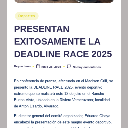
m
Publicado
at
Deportes
en
iv
PRESENTAN
o
EXITOSAMENTE LA
DEADLINE RACE 2025
Reyna Leon
junio 25, 2025
No hay comentarios
Publicado
por
En conferencia de prensa, efectuada en el Madison Grill, se
presentó la DEADLINE RACE 2025, evento deportivo
extremo que se realizará este 12 de julio en el Rancho
Buena Vista, ubicado en la Riviera Veracruzana; localidad
de Anton Lizardo, Alvarado.
El director general del comité organizador, Eduardo Obaya
encabezó la presentación de este magno evento deportivo,