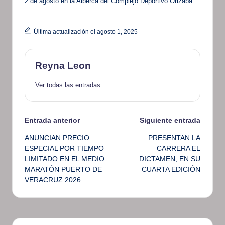
2 de agosto en la Alberca del Complejo Deportivo Orizaba.
Última actualización el agosto 1, 2025
Reyna Leon
Ver todas las entradas
Navegación
Entrada anterior
Siguiente entrada
ANUNCIAN PRECIO
PRESENTAN LA
de
ESPECIAL POR TIEMPO
CARRERA EL
LIMITADO EN EL MEDIO
DICTAMEN, EN SU
entradas
MARATÓN PUERTO DE
CUARTA EDICIÓN
VERACRUZ 2026