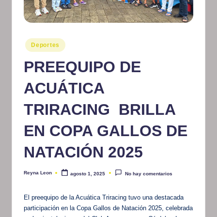
m
at
iv
Publicado
Deportes
en
o
PREEQUIPO DE
ACUÁTICA
TRIRACING BRILLA
EN COPA GALLOS DE
NATACIÓN 2025
Reyna Leon
agosto 1, 2025
No hay comentarios
Publicado
por
El preequipo de la Acuática Triracing tuvo una destacada
participación en la Copa Gallos de Natación 2025, celebrada