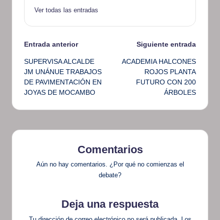
Ver todas las entradas
Navegación
Entrada anterior
Siguiente entrada
SUPERVISA ALCALDE
ACADEMIA HALCONES
de
JM UNÁNUE TRABAJOS
ROJOS PLANTA
DE PAVIMENTACIÓN EN
FUTURO CON 200
entradas
JOYAS DE MOCAMBO
ÁRBOLES
Comentarios
Aún no hay comentarios. ¿Por qué no comienzas el
debate?
Deja una respuesta
Tu dirección de correo electrónico no será publicada.
Los