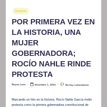
m
Publicado
Estatal
at
en
POR PRIMERA VEZ EN
iv
o
LA HISTORIA, UNA
MUJER
GOBERNADORA;
ROCÍO NAHLE RINDE
PROTESTA
Reyna Leon
diciembre 1, 2024
No hay comentarios
Publicado
por
Marcando un hito en la historia, Rocío Nahle García rindió
protesta como la primera gobernadora constitucional de