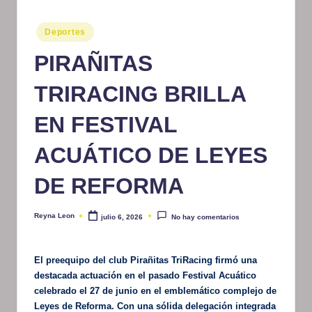
m
Publicado
Deportes
at
en
PIRAÑITAS
iv
o
TRIRACING BRILLA
EN FESTIVAL
ACUÁTICO DE LEYES
DE REFORMA
Reyna Leon
julio 6, 2026
No hay comentarios
Publicado
por
El preequipo del club Pirañitas TriRacing firmó una
destacada actuación en el pasado Festival Acuático
celebrado el 27 de junio en el emblemático complejo de
Leyes de Reforma. Con una sólida delegación integrada