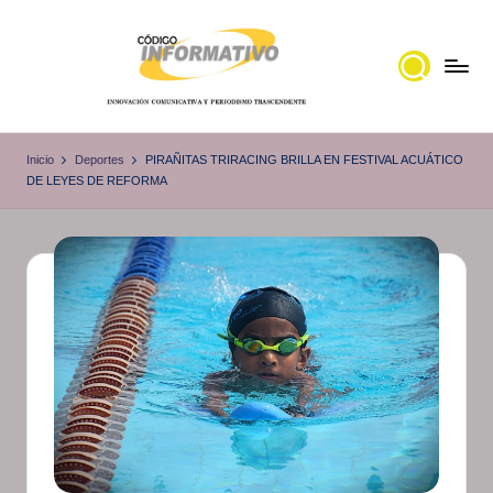
Saltar
al
contenido
C
Portal
de
ó
Inicio
Deportes
PIRAÑITAS TRIRACING BRILLA EN FESTIVAL ACUÁTICO
noticias
DE LEYES DE REFORMA
d
Locales,
i
Veracruz
g
o
I
n
f
o
r