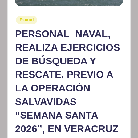
m
at
Publicado
Estatal
en
iv
PERSONAL NAVAL,
o
REALIZA EJERCICIOS
DE BÚSQUEDA Y
RESCATE, PREVIO A
LA OPERACIÓN
SALVAVIDAS
“SEMANA SANTA
2026”, EN VERACRUZ