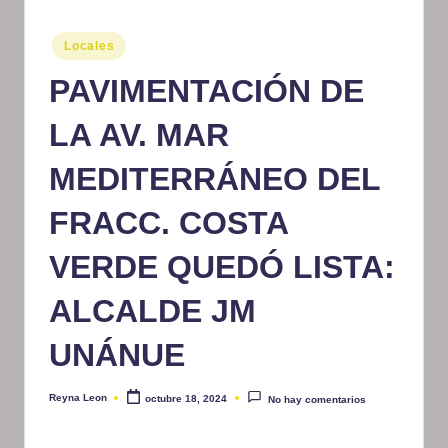
m
Publicado
Locales
at
en
PAVIMENTACIÓN DE
iv
o
LA AV. MAR
MEDITERRÁNEO DEL
FRACC. COSTA
VERDE QUEDÓ LISTA:
ALCALDE JM
UNÁNUE
Reyna Leon
octubre 18, 2024
No hay comentarios
Publicado
por