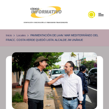
Saltar
al
contenido
C
Portal
de
ó
Inicio
Locales
PAVIMENTACIÓN DE LA AV. MAR MEDITERRÁNEO DEL
noticias
FRACC. COSTA VERDE QUEDÓ LISTA: ALCALDE JM UNÁNUE
d
Locales,
i
Veracruz
g
o
I
n
f
o
r