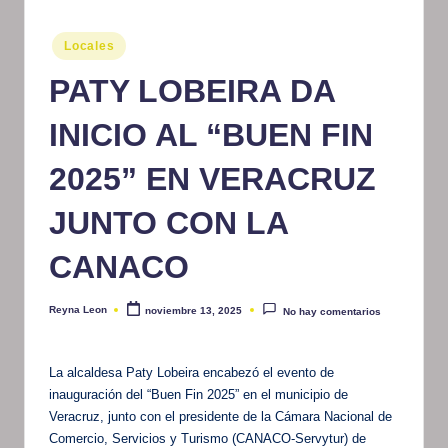
m
Publicado
Locales
at
en
PATY LOBEIRA DA
iv
o
INICIO AL “BUEN FIN
2025” EN VERACRUZ
JUNTO CON LA
CANACO
Reyna Leon
noviembre 13, 2025
No hay comentarios
Publicado
por
La alcaldesa Paty Lobeira encabezó el evento de
inauguración del “Buen Fin 2025” en el municipio de
Veracruz, junto con el presidente de la Cámara Nacional de
Comercio, Servicios y Turismo (CANACO-Servytur) de