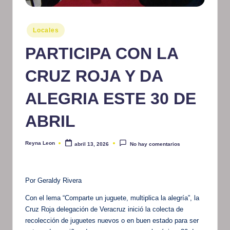
m
at
Publicado
Locales
en
iv
PARTICIPA CON LA
o
CRUZ ROJA Y DA
ALEGRIA ESTE 30 DE
ABRIL
Reyna Leon
abril 13, 2026
No hay comentarios
Publicado
por
Por Geraldy Rivera
Con el lema “Comparte un juguete, multiplica la alegría”, la
Cruz Roja delegación de Veracruz inició la colecta de
recolección de juguetes nuevos o en buen estado para ser