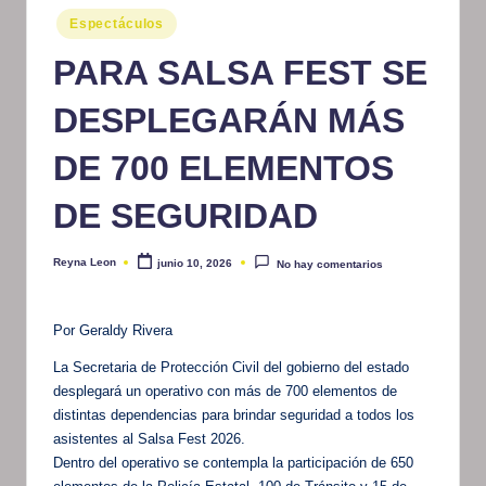
Publicado
m
Espectáculos
en
at
PARA SALSA FEST SE
iv
DESPLEGARÁN MÁS
o
DE 700 ELEMENTOS
DE SEGURIDAD
Reyna Leon
junio 10, 2026
No hay comentarios
Publicado
por
Por Geraldy Rivera
La Secretaria de Protección Civil del gobierno del estado
desplegará un operativo con más de 700 elementos de
distintas dependencias para brindar seguridad a todos los
asistentes al Salsa Fest 2026.
Dentro del operativo se contempla la participación de 650