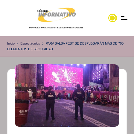
Saltar
al
contenido
C
Portal
de
ó
Inicio
Espectáculos
PARA SALSA FEST SE DESPLEGARÁN MÁS DE 700
noticias
ELEMENTOS DE SEGURIDAD
d
Locales,
i
Veracruz
g
o
I
n
f
o
r