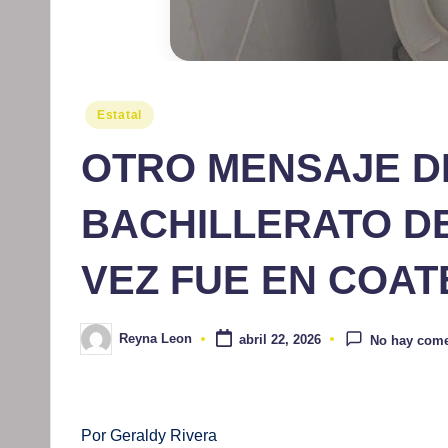
Publicado
Estatal
en
OTRO MENSAJE D
BACHILLERATO D
VEZ FUE EN COA
Reyna Leon
abril 22, 2026
No hay come
Publicado
por
Por Geraldy Rivera