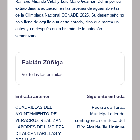
Ramsés Miranda Vidal y Luis Mario Guzmán Delfín por su
extraordinaria actuación en las pruebas de aguas abiertas
de la Olimpiada Nacional CONADE 2025. Su desempeño no
solo llena de orgullo a nuestro estado, sino que marca un
antes y un después en la historia de la natación
veracruzana.
Fabián Zúñiga
Ver todas las entradas
Navegación
Entrada anterior
Siguiente entrada
CUADRILLAS DEL
Fuerza de Tarea
de
AYUNTAMIENTO DE
Municipal atiende
VERACRUZ REALIZAN
contingencia en Boca del
entradas
LABORES DE LIMPIEZA
Río: Alcalde JM Unánue
DE ALCANTARILLAS Y