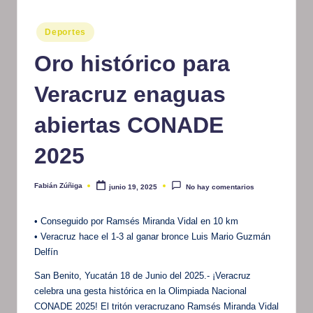
m
Publicado
Deportes
at
en
Oro histórico para
iv
o
Veracruz enaguas
abiertas CONADE
2025
Fabián Zúñiga
junio 19, 2025
No hay comentarios
Publicado
por
• Conseguido por Ramsés Miranda Vidal en 10 km
• Veracruz hace el 1-3 al ganar bronce Luis Mario Guzmán
Delfín
San Benito, Yucatán 18 de Junio del 2025.- ¡Veracruz
celebra una gesta histórica en la Olimpiada Nacional
CONADE 2025! El tritón veracruzano Ramsés Miranda Vidal