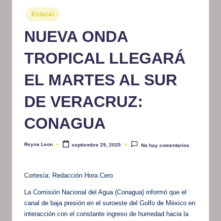
m
Publicado
Estatal
en
at
NUEVA ONDA
iv
TROPICAL LLEGARÁ
o
EL MARTES AL SUR
DE VERACRUZ:
CONAGUA
Reyna Leon
septiembre 29, 2025
No hay comentarios
Publicado
por
Cortesía: Redacción Hora Cero
La Comisión Nacional del Agua (Conagua) informó que el
canal de baja presión en el suroeste del Golfo de México en
interacción con el constante ingreso de humedad hacia la