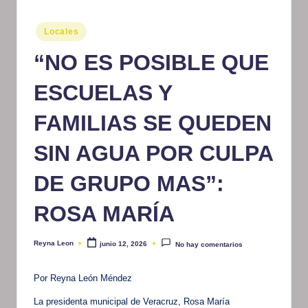
m
Publicado
Locales
at
en
“NO ES POSIBLE QUE
iv
o
ESCUELAS Y
FAMILIAS SE QUEDEN
SIN AGUA POR CULPA
DE GRUPO MAS”:
ROSA MARÍA
Reyna Leon
junio 12, 2026
No hay comentarios
Publicado
por
Por Reyna León Méndez
La presidenta municipal de Veracruz, Rosa María