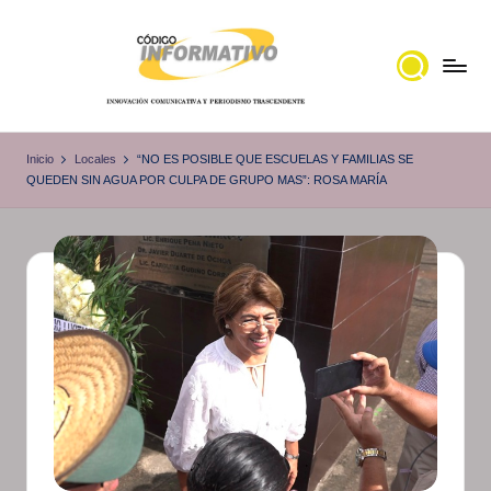
Saltar
al
contenido
C
Portal
de
ó
Inicio
Locales
“NO ES POSIBLE QUE ESCUELAS Y FAMILIAS SE
noticias
QUEDEN SIN AGUA POR CULPA DE GRUPO MAS”: ROSA MARÍA
d
Locales,
i
Veracruz
g
o
I
n
f
o
r