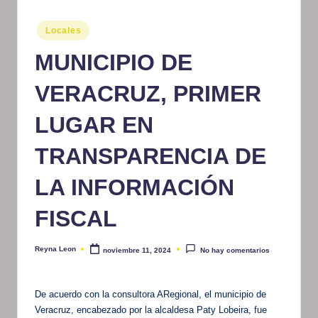
m
Publicado
Locales
at
en
MUNICIPIO DE
iv
o
VERACRUZ, PRIMER
LUGAR EN
TRANSPARENCIA DE
LA INFORMACIÓN
FISCAL
Reyna Leon
noviembre 11, 2024
No hay comentarios
Publicado
por
De acuerdo con la consultora ARegional, el municipio de
Veracruz, encabezado por la alcaldesa Paty Lobeira, fue