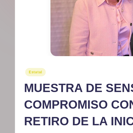
r
m
at
iv
o
Publicado
Estatal
en
MUESTRA DE SENS
COMPROMISO CON
RETIRO DE LA INI