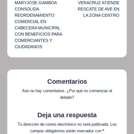
de
MARYJOSE GAMBOA
VERACRUZ ATIENDE
CONSOLIDA
RESCATE DE AVE EN
entradas
REORDENAMIENTO
LA ZONA CENTRO
COMERCIAL EN
CABECERA MUNICIPAL
CON BENEFICIOS PARA
COMERCIANTES Y
CIUDADANOS
Comentarios
Aún no hay comentarios. ¿Por qué no comienzas el
debate?
Deja una respuesta
Tu dirección de correo electrónico no será publicada.
Los
campos obligatorios están marcados con
*