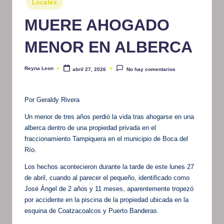
Locales
en
m
MUERE AHOGADO
at
MENOR EN ALBERCA
iv
o
Reyna Leon
abril 27, 2026
No hay comentarios
Publicado
por
Por Geraldy Rivera
Un menor de tres años perdió la vida tras ahogarse en una
alberca dentro de una propiedad privada en el
fraccionamiento Tampiquera en el municipio de Boca del
Río.
Los hechos acontecieron durante la tarde de este lunes 27
de abril, cuando al parecer el pequeño, identificado como
José Ángel de 2 años y 11 meses, aparentemente tropezó
por accidente en la piscina de la propiedad ubicada en la
esquina de Coatzacoalcos y Puerto Banderas.