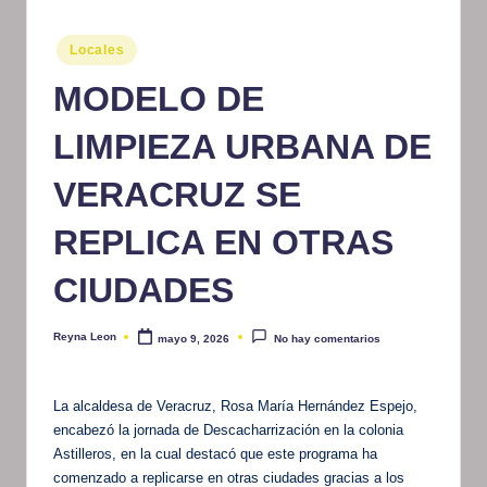
m
Publicado
Locales
at
en
MODELO DE
iv
o
LIMPIEZA URBANA DE
VERACRUZ SE
REPLICA EN OTRAS
CIUDADES
Reyna Leon
mayo 9, 2026
No hay comentarios
Publicado
por
La alcaldesa de Veracruz, Rosa María Hernández Espejo,
encabezó la jornada de Descacharrización en la colonia
Astilleros, en la cual destacó que este programa ha
comenzado a replicarse en otras ciudades gracias a los