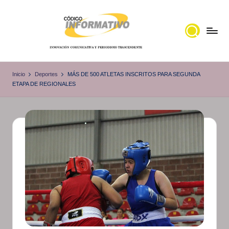
Saltar
al
contenido
C
Portal
de
ó
Inicio
Deportes
MÁS DE 500 ATLETAS INSCRITOS PARA SEGUNDA
noticias
ETAPA DE REGIONALES
d
Locales,
i
Veracruz
g
o
I
n
f
o
r