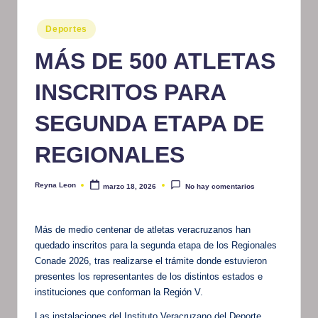
m
Publicado
Deportes
at
en
MÁS DE 500 ATLETAS
iv
INSCRITOS PARA
o
SEGUNDA ETAPA DE
REGIONALES
Reyna Leon
marzo 18, 2026
No hay comentarios
Publicado
por
Más de medio centenar de atletas veracruzanos han
quedado inscritos para la segunda etapa de los Regionales
Conade 2026, tras realizarse el trámite donde estuvieron
presentes los representantes de los distintos estados e
instituciones que conforman la Región V.
Las instalaciones del Instituto Veracruzano del Deporte