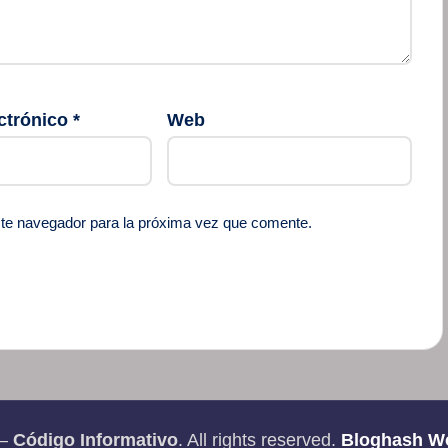
ctrónico
*
Web
ste navegador para la próxima vez que comente.
 —
Código Informativo
. All rights reserved.
Bloghash W