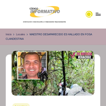
Saltar
al
contenido
C
Portal
de
ó
Inicio
Locales
MAESTRO DESAPARECIDO ES HALLADO EN FOSA
noticias
CLANDESTINA
d
Locales,
i
Veracruz
g
o
I
n
f
o
r
Publicado