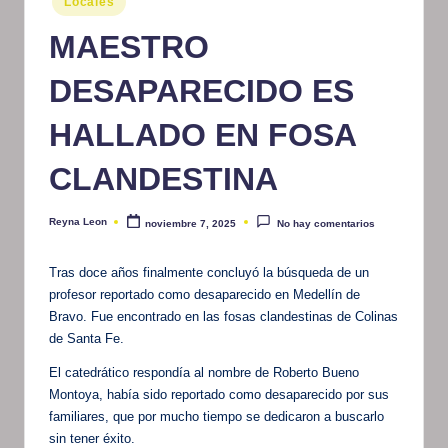
Locales
en
m
MAESTRO
at
DESAPARECIDO ES
iv
o
HALLADO EN FOSA
CLANDESTINA
Reyna Leon
noviembre 7, 2025
No hay comentarios
Publicado
por
Tras doce años finalmente concluyó la búsqueda de un
profesor reportado como desaparecido en Medellín de
Bravo. Fue encontrado en las fosas clandestinas de Colinas
de Santa Fe.
El catedrático respondía al nombre de Roberto Bueno
Montoya, había sido reportado como desaparecido por sus
familiares, que por mucho tiempo se dedicaron a buscarlo
sin tener éxito.