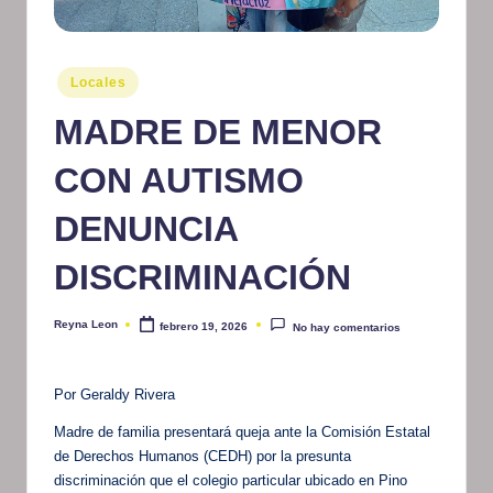
m
at
Publicado
Locales
iv
en
MADRE DE MENOR
o
CON AUTISMO
DENUNCIA
DISCRIMINACIÓN
Reyna Leon
febrero 19, 2026
No hay comentarios
Publicado
por
Por Geraldy Rivera
Madre de familia presentará queja ante la Comisión Estatal
de Derechos Humanos (CEDH) por la presunta
discriminación que el colegio particular ubicado en Pino