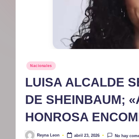
r
m
at
iv
o
Publicado
Nacionales
en
LUISA ALCALDE S
DE SHEINBAUM; «
HONROSA ENCOMI
Reyna Leon
abril 23, 2026
No hay come
Publicado