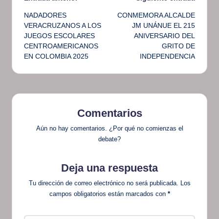
Navegación
NADADORES
CONMEMORA ALCALDE
de
VERACRUZANOS A LOS
JM UNÁNUE EL 215
JUEGOS ESCOLARES
ANIVERSARIO DEL
entradas
CENTROAMERICANOS
GRITO DE
EN COLOMBIA 2025
INDEPENDENCIA
Comentarios
Aún no hay comentarios. ¿Por qué no comienzas el
debate?
Deja una respuesta
Tu dirección de correo electrónico no será publicada.
Los
campos obligatorios están marcados con
*