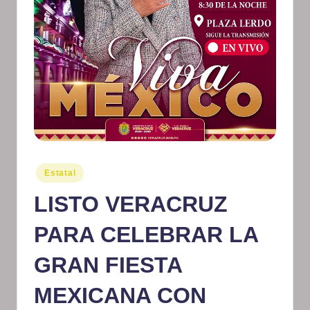
m
at
iv
o
Publicado
Estatal
en
LISTO VERACRUZ
PARA CELEBRAR LA
GRAN FIESTA
MEXICANA CON