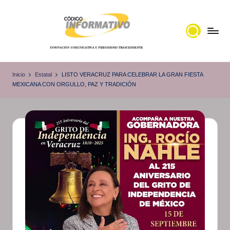
Saltar
al
contenido
C
Portal
de
ó
Inicio
Estatal
LISTO VERACRUZ PARA CELEBRAR LA GRAN FIESTA
noticias
MEXICANA CON ORGULLO, PAZ Y TRADICIÓN
d
Locales,
i
Veracruz
g
o
I
n
f
o
r